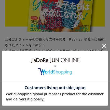
女性ゴルファーからの絶大な支持を誇る『Regina』初夏号に掲載
されたアイテムをご紹介！
グリーン映え間違いなしのビビッドカラーのポロシャツやワンピ
ースなど
かっこよさの中にも女性らしさを忘れないJUN&ROPE’の
夏アイテムを
ぜひチェックしてみてください♪
NEWS
2026