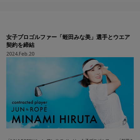
⼥⼦プロゴルファー「蛭⽥みな美」選⼿とウエア
契約を締結
2024.Feb.20