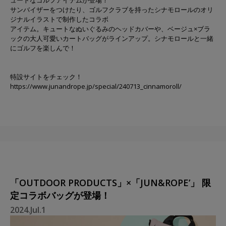
ュートなゴルフアイテムが登場！
サンバイザーをつけたり、ゴルフクラブを持ったシナモロールのオリ
ジナルイラストで制作したコラボ
アイテム。キュートなぬいぐるみのヘッドカバーや、ベージュ×ブラ
ックの⼤⼈可愛いカートバッグがラインアップ。シナモロールと⼀緒
にゴルフを楽しんで！
特設サイトをチェック！
https://www.junandrope.jp/special/240713_cinnamoroll/
「OUTDOOR PRODUCTS」×「JUN&ROPE’」 限
定コラボバッグが登場！
2024.Jul.1