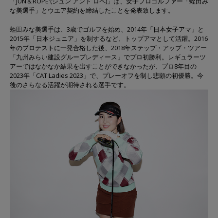
「JUN＆ROPE'(ジュン アンド ロペ)」は、⼥⼦プロゴルファー「蛭⽥み
な美選⼿」とウエア契約を締結したことを発表致します。
蛭⽥みな美選⼿は、3歳でゴルフを始め、2014年「⽇本⼥⼦アマ」と
2015年「⽇本ジュニア」を制するなど、トップアマとして活躍。2016
年のプロテストに⼀発合格した後、2018年ステップ・アップ・ツアー
「九州みらい建設グループレディース」でプロ初勝利。レギュラーツ
アーではなかなか結果を出すことができなかったが、プロ8年⽬の
2023年「CAT Ladies 2023」で、プレーオフを制し悲願の初優勝。今
後のさらなる活躍が期待される選手です。