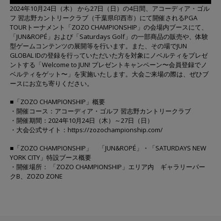
2024年10月24日（木） から27日（日）の4日間、アコーディア・ゴル
フ 習志野カントリークラブ（千葉県印西市）にて開催されるPGA
TOURトーナメント「ZOZO CHAMPIONSHIP」の会場内ブースにて、
「JUN&ROPÉ」および「Saturdays Golf」の一部商品の販売や、体験
型ゲームコンテンツの展開等を行います。また、その場でJUN
GLOBAL IDの登録を行っていただいた方を対象にノベルティをプレゼ
ントする「Welcome to JUN! プレゼントキャンペーン〜会員登録でノ
ベルティをゲット〜」を実施いたします。大会ご来場の際は、ぜひブ
ースにお立ち寄りください。
■「ZOZO CHAMPIONSHIP」概要
・開催コース：アコーディア・ゴルフ 習志野カントリークラブ
・開催期間：2024年10月24日（木）～27日（日）
・大会公式サイト：
https://zozochampionship.com/
■「ZOZO CHAMPIONSHIP」 「JUN&ROPÉ」・「SATURDAYS NEW
YORK CITY」特設ブース概要
・開催場所： 「ZOZO CHAMPIONSHIP」エリア内 ギャラリーパー
クB、ZOZO ZONE