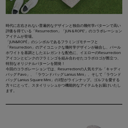
時代に左右されない普遍的なデザインと独自の幾何学パターンで高い
評価を得ている「Resurrection」「JUN＆ROPE’」のコラボレーション
アイテムが登場。
「JUN&ROPÉ」のシンボルであるフラミンゴモチーフと
「Resurrection」のアイコニックな幾何学デザインが融合し、パール
ホワイトを基調としたエレガントな配色に、イエローのResurrection
アイコンとピンクのフラミンゴを組み合わせたコラボロゴが際立つ、
特別なオリジナルパターンを開発！
今回のコラボレーションでは、Resurrectionの人気モデル「キャディ
バッグ Pavo」、「ラウンドバッグ Lanius Mini」、そして「ラウンド
バッグ Lanius Square Mini」の3型がラインナップ。ゴルフを愛する
方々にとって、スタイリッシュかつ機能的なアイテムをお届けいたし
ます。