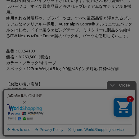
ー素材が随所にハイブリッドされています。使用される付属類や、プ
ラパーツは、すべて最高品質と評されるプレミアムなマテリアルを採
用。
使用される付属類や、プラパーツは、すべて最高品質と評されるプレ
ミアムなマテリアルを採用。Austrialpin Cobra® アルミニウムバック
ルをはじめ、ドイツ製ウェビングテープ、ミリタリーに製品を供給す
るITW NexusやDue Emme製のバックル、パーツを使用しています。
品番：EJX54100
価格：￥269,500（税込）
カラー：ブラック/オリーブ
スペック：127cm Weight 5 kg. 9.0型/46インチ対応 ⼝枠/4分割
【お取り扱い店舗】
横浜⾼島屋 POP UP
⼤名古屋ビルヂング
オンラインストア：
https://www.junonline.jp/jun-and-rope/