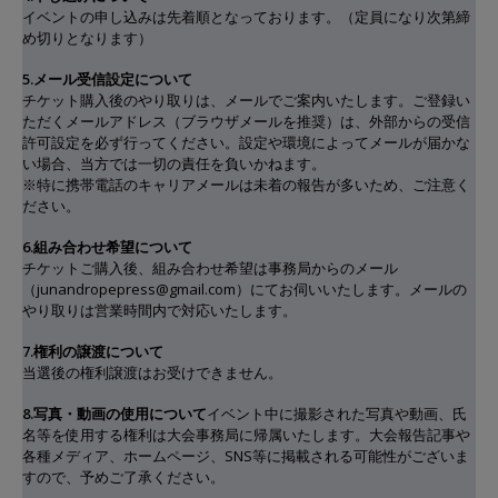
イベントの申し込みは先着順となっております。（定員になり次第締
め切りとなります）
5.メール受信設定について
チケット購入後のやり取りは、メールでご案内いたします。ご登録い
ただくメールアドレス（ブラウザメールを推奨）は、外部からの受信
許可設定を必ず行ってください。設定や環境によってメールが届かな
い場合、当方では一切の責任を負いかねます。
※特に携帯電話のキャリアメールは未着の報告が多いため、ご注意く
ださい。
6.組み合わせ希望について
チケットご購入後、組み合わせ希望は事務局からのメール
（junandropepress@gmail.com）にてお伺いいたします。メールの
やり取りは営業時間内で対応いたします。
7.権利の譲渡について
当選後の権利譲渡はお受けできません。
8.写真・動画の使用について
イベント中に撮影された写真や動画、氏
名等を使用する権利は大会事務局に帰属いたします。大会報告記事や
各種メディア、ホームページ、SNS等に掲載される可能性がございま
すので、予めご了承ください。