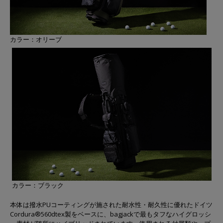
カラー：オリーブ
カラー：ブラック
本体は撥水PUコーティングが施された耐水性・耐久性に優れたドイツ
Cordura®560dtex製をベースに、bagjackで最もタフなハイグロッシ