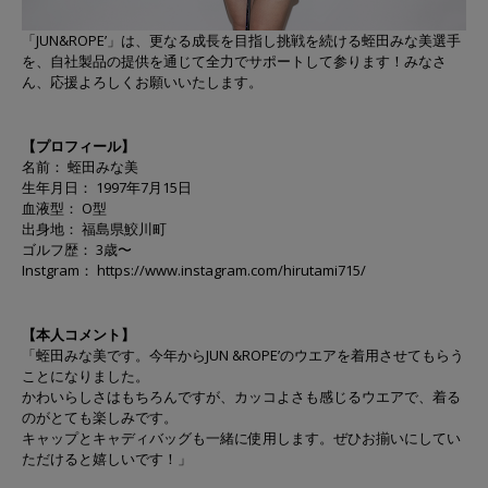
「JUN&ROPEʼ」は、更なる成長を目指し挑戦を続ける蛭⽥みな美選⼿
を、⾃社製品の提供を通じて全⼒でサポートして参ります！みなさ
ん、応援よろしくお願いいたします。
【プロフィール】
名前： 蛭⽥みな美
⽣年⽉⽇： 1997年7⽉15⽇
⾎液型： O型
出⾝地： 福島県鮫川町
ゴルフ歴： 3歳〜
Instgram：
https://www.instagram.com/hirutami715/
【本人コメント】
「蛭⽥みな美です。今年からJUN &ROPEʼのウエアを着⽤させてもらう
ことになりました。
かわいらしさはもちろんですが、カッコよさも感じるウエアで、着る
のがとても楽しみです。
キャップとキャディバッグも⼀緒に使⽤します。ぜひお揃いにしてい
ただけると嬉しいです！」