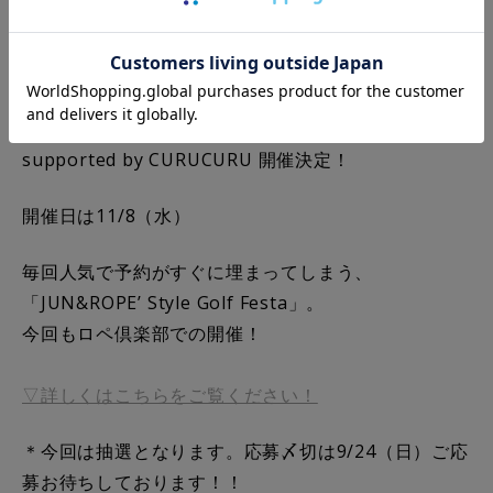
今シーズンも JUN&ROPE' Style Golf Festa
supported by CURUCURU 開催決定！
開催日は11/8（水）
毎回人気で予約がすぐに埋まってしまう、
「JUN&ROPE’ Style Golf Festa」。
今回もロペ倶楽部での開催！
▽詳しくはこちらをご覧ください！
＊今回は抽選となります。応募〆切は9/24（日）ご応
募お待ちしております！！