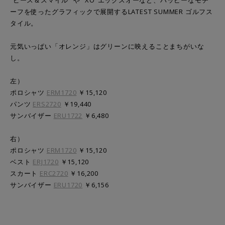
”ピース＆スマイル” や ”XO”エックスオーなど、ハッピーなモチ
ーフを使ったグラフィックで展開する
LATEST SUMMER ゴルフス
タイル。
元気いっぱい「オレンジ」はグリーンに映えることまちがいな
し。
左）
ポロシャツ
ERM1720
￥15,120
パンツ
ERS2720
￥19,440
サンバイザー
ERU1722
￥6,480
右）
ポロシャツ
ERM1720
￥15,120
ベスト
ERJ1720
￥15,120
スカート
ERC2720
￥16,200
サンバイザー
ERU1720
￥6,156