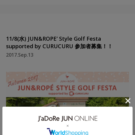
11/8(水) JUN&ROPE’ Style Golf Festa
supported by CURUCURU 参加者募集！！
2017.Sep.13