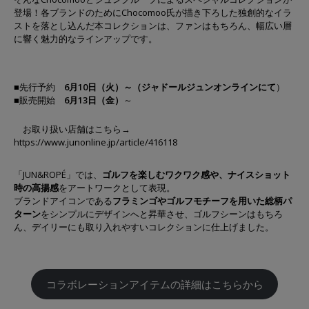
登場！各ブランドのためにChocomoo氏が描き下ろした独創的なイラ
ストを落とし込んだ本コレクションは、ファンはもちろん、幅広い層
に響く魅力的なラインアップです。
■先行予約
6月10日（火）～（ジャドールジュンオンラインにて
）
■販売開始
6月13日（金）
～
お取り扱い店舗はこちら→
https://www.junonline.jp/article/416118
「JUN&ROPÉ」では、
ゴルフを楽しむワクワク感や、ナイスショット
時の高揚感
をアートワークとして表現。
ブランドアイコンである
フラミンゴやゴルフモチーフを用いた総柄パ
ターン
をシンプルにデザインへと昇華させ、ゴルフシーンはもちろ
ん、デイリーにも取り入れやすいコレクションに仕上げました。
コラボレーションアイテムの詳細はこちらから