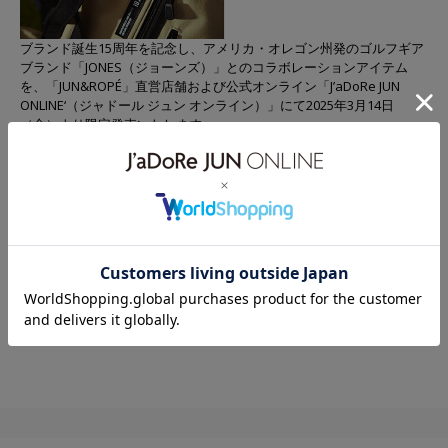
ブランド誕生15周年を記念し、アメリカ・オレゴン州発のゴルフギア
ブランド「JONES（ジョーンズ）」とのコラボレーションアイテム
を、「JUN&ROPÉ」直営店舗および公式オンライン「J’aDoRe JUN
ONLINE‘（ジャドール ジュン オンライン）」にて2025年3月14日
（金）より限定発売いたします。
今回のコラボレーションは、「JUN&ROPÉ」15周年を記念した特別企
画の第一弾として実現しました。「JONES」は、1971年に創業し、シ
ンプルで機能的なデザインと高品質な素材使いで、世界中のゴルフフ
ァンから愛されているブランドです。「JONES」のアイコニックなデ
ザインに、「JUN&ROPÉ」らしいカラーリングやロゴを落とし込ん
だ、特別なアイテムを展開します。
コラボアイテムの詳細はこちらをチェック！