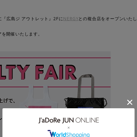
金)に『広島ジ アウトレット』2Fに
NERGY
との複合店をオープンいた
アを開催いたします。