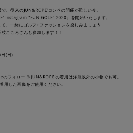
、従来のJUN&ROPE’コンペの開催が難しい今、
’ Instagram “FUN GOLF” 2020』を開始いたします。
を通して、一緒にゴルフ+ファッションを楽しみましょう！
三枝こころさんも参加します！！
5日(日)
dropeのフォロー ※JUN&ROPE’の着用は洋服以外の小物でも可。
品を着用した画像をご使用ください。