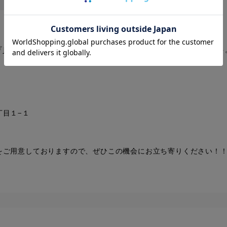
『JUN&ROPE’巾着バッグ』 or 『NERGYエコバッグ』をプレゼント
目１−１
をご用意しておりますので、ぜひこの機会にお立ち寄りください！