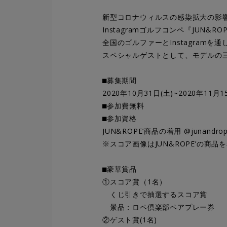
新型コロナウィルスの感染拡大の影響で
Instagramゴルフコンペ『JUN&ROPE
全国のゴルファーとInstagram
スペシャルゲストとして、モデルの
⬛︎募集期間
2020年10月31日(土)~2020年11月1
⬛︎参加費無料
⬛︎参加資格
JUN&ROPE’商品の着用 @junan
※スコア画像はJUN&ROPE’の商
⬛︎豪華賞品
①スコア賞（1名）
くじ引きで抽選するスコア賞
景品：ロペ倶楽部ペアプレー券
②ゲスト賞(1名)