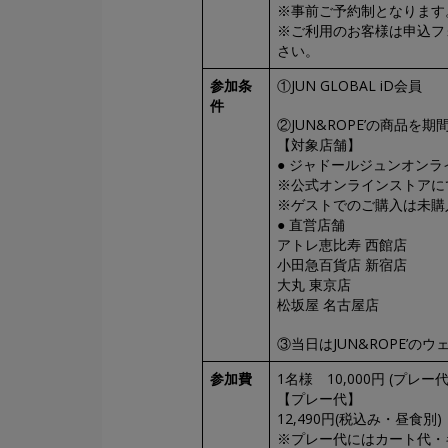
※事前ご予約制となります
※ご利用のお客様は申込フ
さい。
参加条
①JUN GLOBAL iD会員
件
②JUN&ROPE’の商品を期間
【対象店舗】
● ジャドールジュンオンラ
※公式オンラインストアにてご
※ゲストでのご購入は未購
● 直営店舗
アトレ恵比寿 西館店
小田急百貨店 新宿店
大丸 東京店
松坂屋 名古屋店
③当日はJUN&ROPE’の
参加費
1名様 10,000円 (プレ
【プレー代】
12,490円(税込み・昼食別)
※プレー代にはカート代・