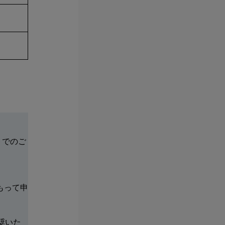
トでのご
もって申
奨いた