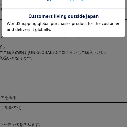
。
ォームのアクセス方法にて「電車・クラブバス利用」にチェックを付け
(2021年11月8日以降)内に10,000円以上ご購入
イン
購入の際は JUN GLOBAL iDにログインしご購入下さい。
入扱いとなります。
ウェアを着用
ー代、食事代別)
キャディ代を含みます。