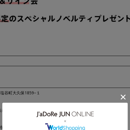
谷町大久保1859−１
 →矢板氏家方面出口(料金所を出て左側出口)→塩谷町→ロぺ倶楽部
クラブバス(7:50発)をご利用ください。