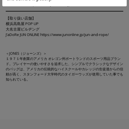
特設ページ：
https://www.junonline.jp/news/278680
【取り扱い店舗】
横浜高島屋 POP UP
大名古屋ビルヂング
J’aDoRe JUN ONLINE
https://www.junonline.jp/jun-and-rope/
＜JONES（ジョーンズ）＞
１９７１年創業のアメリカ オレゴン州ポートランドのスポーツ用品ブラン
ド。プレイヤーの使いやすさを追求した、シンプルでクラシックなデザイン
のバッグは、アメリカの伝統的なハイスクールやカレッジの生徒達からの信
頼が高く、スタンフォード大学時代のタイガーウッズが使用していた事でも
知られている。