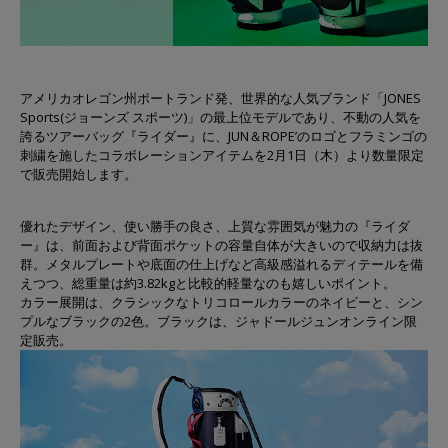
アメリカオレゴン州ポートランド発、世界的な人気ブランド「JONES
Sports(ジョーンズ スポーツ)」の最上位モデルであり、不動の人気を
誇るツアーバッグ『ライダー』に、JUN＆ROPE’のロゴとフラミンゴの
刺繍を施したコラボレーションアイテムを2月1日（木）より数量限定
で販売開始します。
優れたデザイン、使い勝手の良さ、上質な雰囲気が魅力の『ライダ
ー』は、前面および背面ポケットの容量自体が大きいので収納力は抜
群。メタルプレートや底面の仕上げなど高級感溢れるディテールを備
えつつ、総重量は約3.82kgと比較的軽量なのも嬉しいポイント。
カラー展開は、クラシックなトリコロールカラーのネイビーと、シン
プルなブラックの2色。ブラックは、ジャドールジュンオンライン限
定販売。