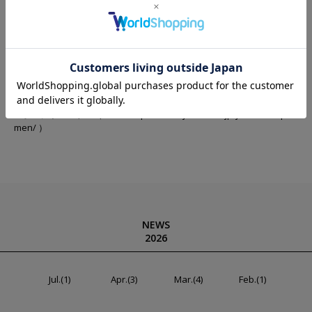
【販売開始】8月2日(金)
【先行予約】7月26日（金）より
J’aDoRe JUN ONLINE
https://www.junonline.jp/news/340271
【取り扱い店舗】
– 新宿高島屋 TEL：03-6380-4128
– 大名古屋ビルヂング TEL：080-9872-4787
– 日本橋三越 TEL：070-2470-0999
– オンラインストア（URL：
https://www.junonline.jp/jun-and-rope-
men/
）
NEWS
2026
Jul.(1)
Apr.(3)
Mar.(4)
Feb.(1)