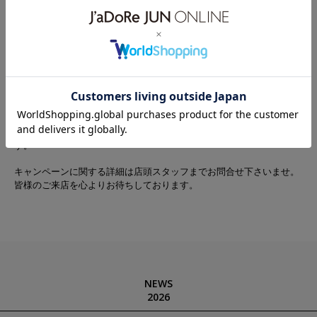
松坂屋名古屋店 TEL：052-264-2756
大名古屋ビルヂング店 TEL：052‐659‐2604
【対象条件】
上記の期間中に新規入会し、対象店舗にてJUN&ROPE’の商品を
￥11,000(税込)以上ご購入された方
【ポイント付与】
対象条件を満たしたお客様に1,000ポイントプレゼント
ポイント付与はキャンペーン終了から2週間後を予定しておりま
す。
キャンペーンに関する詳細は店頭スタッフまでお問合せ下さいませ。
皆様のご来店を心よりお待ちしております。
NEWS
2026