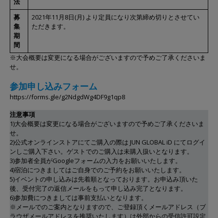
法
募
2021年11月8日(月) より定員になり次第締め切りとさせてい
集
ただきます。
期
間
※大会概要は変更になる場合がございますので予めご了承くださいま
せ。
参加申し込みフォーム
https://forms.gle/g2NdgdWg4DF9g1qp8
注意事項
1)大会概要は変更になる場合がございますので予めご了承くださいま
せ。
2)公式オンラインストアにてご購入の際は JUN GLOBAL iD にてログイ
ンしご購入下さい。ゲストでのご購入は未購入扱いとなります。
3)参加者全員がGoogleフォームの入力をお願いいたします。
4)宿泊につきましてはご自身でのご予約をお願いいたします。
5)イベントの申し込みは先着順となっております。お申込み頂いた
後、受付完了の返信メールをもって申し込み完了となります。
6)参加費につきましては事前支払いとなります。
※メールでのご案内となりますので、ご登録頂くメールアドレス（ブ
ラウザメールアドレスを推奨いたします）は外部からの受信許可設定