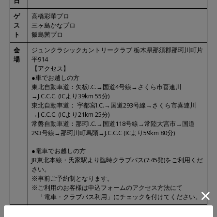
日
ゲ
高橋彩華プロ
ス
三ヶ島かなプロ
ト
飯島茜プロ
会
ジュンクラシックカントリークラブ 栃木県那須郡那珂川町片
場
平914
【アクセス】
●車でお越しの方
東北自動車道：矢板I.C.→国道4号線→さくら市喜連川
→J.C.C.C. (ICより39km 55分)
東北自動車道： 宇都宮I.C.→国道293号線→さくら市喜連川
→J.C.C.C. (ICより21km 25分)
常磐自動車道：那珂I.C.→国道118号線→常陸大宮市→国道
293号線→那珂川町馬頭→J.C.C.C (ICより59km 80分)
●電車でお越しの方
JR東北本線・氏家駅より臨時クラブバス(7:45発)をご利用くだ
さい。
※事前ご予約制となります。
※ご利用のお客様は申込フォームのアクセス方法にて
「電車・クラブバス利用」にチェックを付けてください。
参
①JUN GLOBAL iD会員