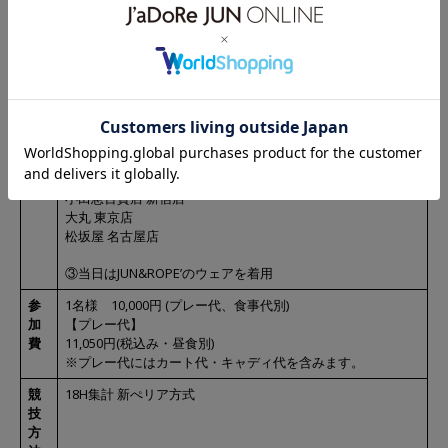
加
②JUN&ROPE’の商品を期間(2021年11月8日以降)内に10,000円
条
以上ご購入
件
【対象店舗】
● ジャドールジュンオンライン
※公式オンラインストアにてご購入の際は JUN GLOBAL iDに
ログインしご購入下さい。
※ゲストでのご購入は未購入扱いとなります。
● 直営店舗
アトレ恵比寿 西館店
小田急百貨店 新宿店
大丸 東京店
松坂屋 名古屋店
③当日はJUN&ROPE’のウェアを着用
参
1名様 10,000円 (プレー代、食事代別)
加
【プレー代】
費
11,050円(税込み・昼食別)
※プレー代にはカート代・キャディ代を含みます。
競
18H集計 新ぺリア方式
技
方