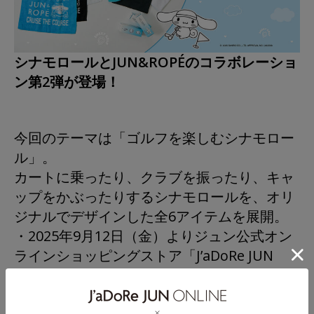
シナモロールとJUN&ROPÉのコラボレーショ
ン第2弾が登場！
今回のテーマは「ゴルフを楽しむシナモロー
ル」。
カートに乗ったり、クラブを振ったり、キャ
ップをかぶったりするシナモロールを、オリ
ジナルでデザインした全6アイテムを展開。
・2025年9月12日（金）よりジュン公式オン
ラインショッピングストア「J’aDoRe JUN
ONLINE（ジャドール ジュン オンライン）」
にて先行予約を開始。