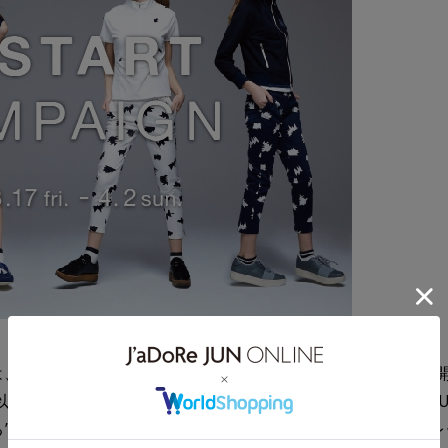
/17(金)-4/2(日)の期間中「ReSTART CAMPAIGN」
上お買い上げ頂いた JUN GLOBAL ID 会員さま限定で、J
たまる”トリプルポイント付与チケット”をはじめ、”ゴルフ場プレ