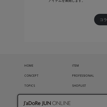
アイテムを展開します。
コ
HOME
ITEM
CONCEPT
PROFESSIONAL
TOPICS
SHOPLIST
CATALOG
CONTACT
2025 SPRING
RECRUIT
2025 NOIR SPRING