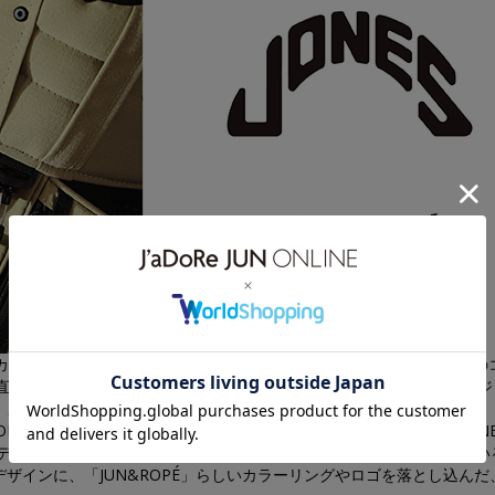
カ・オレゴン州発のゴルフギアブランド「JONES（ジョーンズ）」との
店舗および公式オンライン「J’aDoRe JUN ONLINE‘（ジャドール ジ
金）より限定発売いたします。
OPÉ」15周年を記念した特別企画の第一弾として実現しました。「JON
なデザインと高品質な素材使いで、世界中のゴルフファンから愛されてい
デザインに、「JUN&ROPÉ」らしいカラーリングやロゴを落とし込んだ