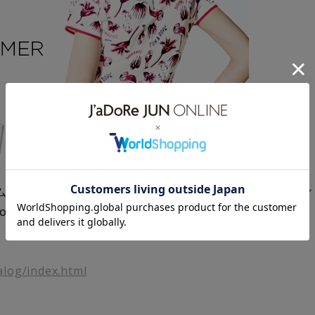
ームツリープリントや、トロピカルフラミンゴプリントをフィ
 CollectoinをWEBで公開。ぜひご覧ください！
alog/index.html