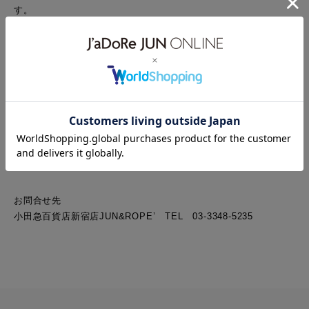
す。
EVENT2 フォトセッション＆サイン会
■ 12/
22
（日） 12：20～13：30
■ ハルク1階 JUN&ROPE’ショップ内
＊
11/30（土）より
、小田急百貨店新宿店〈ジュン＆ロペ〉にて1
レシート16,500
円（税込）以上お買い上げのお客様先着30名様を
プロ3名との写真撮影＆サイン会にご招待いたします。カメラはご
持参ください。
お問合せ先
小田急百貨店新宿店
JUN&ROPE’ TEL 03-3348-5235