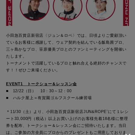
小田急百貨店新宿店〈ジュン＆ロペ〉では、日頃よりご愛顧頂い
ているお客様に感謝して、ウェア契約を結んでいる飯島茜プロ、
三ヶ島かなプロ、笹原優美プロとのファンミーティングを開催い
たします。
トーナメントで活躍しているプロと触れ合える絶好のチャンスで
す！！ぜひご来場ください。
EVENT1 トークショー＆
レッスン
会
■ 12/
22
（日） 1
0
：
3
0～12：00
■ ハルク屋上＝有賀園ゴルフスクール練習場
＊11/30（土）より、小田急百貨店新宿店JUN&ROPE’にて１レシ
ート33,000円（税込）
以上お買い上げのお客様先着18名様に整理
券を配布、トークショー＆
レッスン
会にご招待いたします。当日
は、ご参加の方全員にプロからのプレゼントもご用意しておりま