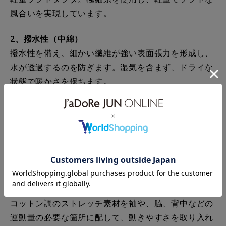
風合いを実現しています。
2、撥水性（中綿）
撥水性を備え、細かい繊維が強い表面張力を形成し、
水が透過するのを防ぎます。湿気を含まず、ドライな
状態で暖かさを保ちます。
3、保温性
柔らかな肌ざわりで、体に気持ちよくフィット。独自
の超微細マイクロファイバー構造が内部にたっぷりと
空気層を作り、ダウンと同じレベルの高い保温性を発
揮します。
4、ストレッチ性
コットン調のストレッチ素材を袖や、脇、背中などの
運動量の必要な箇所に配して、動きやすさを取り入れ