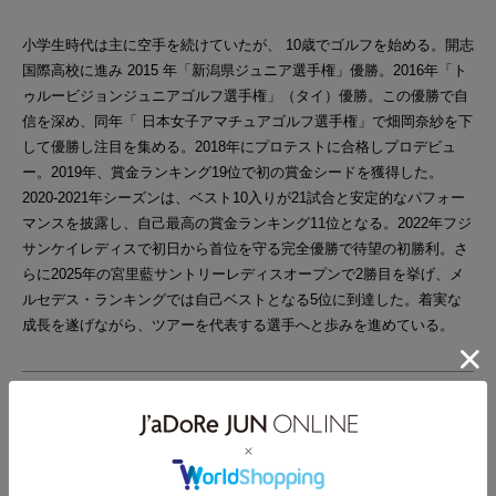
小学生時代は主に空手を続けていたが、 10歳でゴルフを始める。開志
国際高校に進み 2015 年「新潟県ジュニア選手権」優勝。2016年「ト
ゥルービジョンジュニアゴルフ選手権」（タイ）優勝。この優勝で自
信を深め、同年「 日本女子アマチュアゴルフ選手権」で畑岡奈紗を下
して優勝し注目を集める。2018年にプロテストに合格しプロデビュ
ー。2019年、賞金ランキング19位で初の賞金シードを獲得した。
2020-2021年シーズンは、ベスト10入りが21試合と安定的なパフォー
マンスを披露し、自己最高の賞金ランキング11位となる。2022年フジ
サンケイレディスで初日から首位を守る完全優勝で待望の初勝利。さ
らに2025年の宮里藍サントリーレディスオープンで2勝目を挙げ、メ
ルセデス・ランキングでは自己ベストとなる5位に到達した。着実な
成長を遂げながら、ツアーを代表する選手へと歩みを進めている。
―主な成績
2026年 KTT杯バンテリンレディスオープン 優勝
2026年 ヤマハレディースオープン葛城 優勝
2025年 宮里藍サントリーレディス 優勝