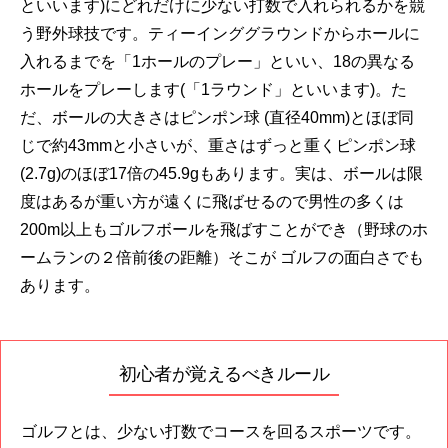
といいます)にどれだけに少ない打数で入れられるかを競
う野外球技です。ティーインググラウンドからホールに
入れるまでを「1ホールのプレー」といい、18の異なる
ホールをプレーします(「1ラウンド」といいます)。た
だ、ボールの大きさはピンポン球 (直径40mm)とほぼ同
じで約43mmと小さいが、重さはずっと重くピンポン球
(2.7g)のほぼ17倍の45.9gもあります。実は、ボールは限
度はあるが重い方が遠くに飛ばせるので男性の多くは
200m以上もゴルフボールを飛ばすことができ（野球のホ
ームランの２倍前後の距離）そこが ゴルフの面白さでも
あります。
初心者が覚えるべきルール
ゴルフとは、少ない打数でコースを回るスポーツです。